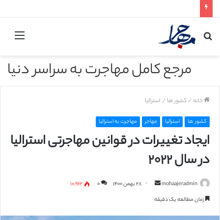
جستجو
منو
برای
مرجع کامل مهاجرت به سراسر دنیا
خانه
/
کشور ها
/
استرالیا
کشور ها
استرالیا
مهاجر
مهاجرت به استرالیا
ایجاد تغییرات در قوانین مهاجرتی استرالیا
در سال ۲۰۲۲
mohaajeradmin
ا
۲۸ بهمن ۱۴۰۰
۰
۱۰,۹۶۲
ر
زمان مطالعه یک دقیقه
س
ا