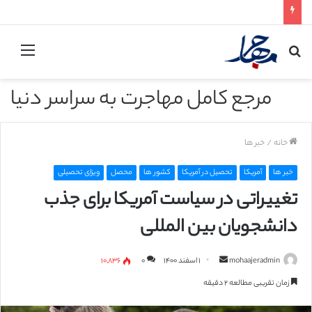
جستجو
منو
برای
مرجع کامل مهاجرت به سراسر دنیا
خانه
/
خبر ها
خبر ها
آمریکا
تحصیل در آمریکا
کشور ها
محصل
ویزای تحصیلی
تغییراتی در سیاست آمریکا برای جذب
دانشجویان بین المللی
mohaajeradmin
ا
۱ اسفند ۱۴۰۰
۰
۱۰,۸۳۶
ر
زمان تقریبی مطالعه ۲ دقیقه
س
ا