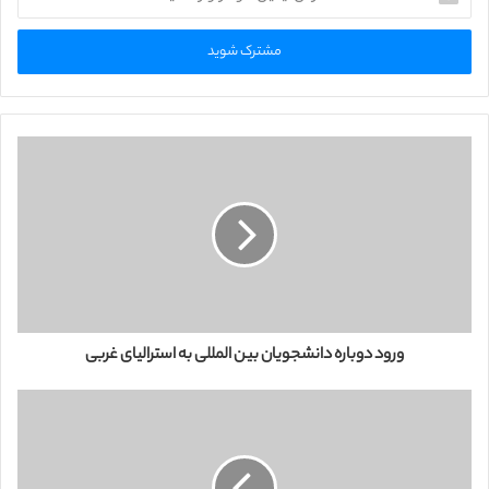
د
ر
س
ا
ی
م
ی
ل
خ
و
د
ر
ا
و
ا
ر
ورود دوباره دانشجویان بین المللی به استرالیای غربی
د
ک
ن
ی
د