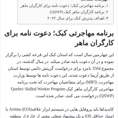
برنامه مهاجرتی کبک؛ دعوت نامه برای کارگران ماهر
برنامه کارگران ماهر کبک (QSWP)
اهداف پذیرش کبک برای سال ۲۰۲۲
برنامه مهاجرتی کبک؛ دعوت نامه برای
کارگران ماهر
این چهارمین سال است که استان کبک این قرعه کشی را برگزار
نموده و در آن دعوت نامه صادر میکند. در سال گذشته، در
مجموع 3564 نامزد برای درخواست گزینش دائمی توسط استان
از طریق آریما دعوت شدند. این دعوت نامه ها توسط وزارت
مهاجرت، (MIFI) برای متقاضیان مهاجرت که تحت برنامه
مهاجرتی کارگران ماهر کبک Quebec Skilled Worker Program
(QSWP) درخواست می کنند، صادر شده است.
کاندیداها باید پروفایل هایی در سیستم ابراز علاقه(EOI) Arrima با
امتیاز حداقل 630 و یک پیشنهاد شغلی معتبر از خارج از منطقه