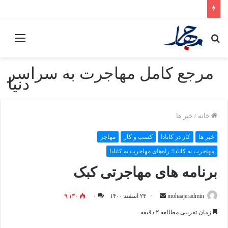
جستجو
منو
برای
مرجع کامل مهاجرت به سراسر
دنیا
خانه
/
خبر ها
خبر ها
کار در کانادا
کسب و کار
مهاجر
مهاجرت به کانادا؛ راه‌های مهاجرت به کانادا
برنامه های مهاجرتی کبک
mohaajeradmin
ا
۲۴ اسفند ۱۴۰۰
۰
۹,۱۳۰
ر
زمان تقریبی مطالعه ۲ دقیقه
س