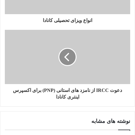
ا
و
ا
ر
انواع ویزای تحصیلی کانادا
د
ک
ن
ی
د
دعوت IRCC از نامزد های استانی (PNP) برای اکسپرس
اینتری کانادا
نوشته های مشابه