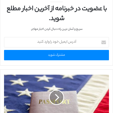
با عضویت در خبرنامه از آخرین اخبار مطلع
شوید.
سریع و آسان ترین راه دنبال کردن اخبار مهاجر.
آ
د
ر
س
ا
ی
م
ی
ل
خ
و
د
ر
ا