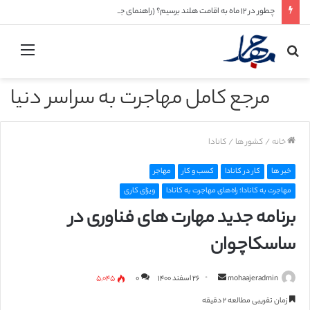
چطور در ۱۲ ماه به اقامت هلند برسیم؟ (راهنمای جامع ۲۰۲۶ + مسیرهای واقعی و قابل اجرا)
جستجو
منو
برای
مرجع کامل مهاجرت به سراسر دنیا
خانه
/
کشور ها
/
کانادا
خبر ها
کار در کانادا
کسب و کار
مهاجر
مهاجرت به کانادا؛ راه‌های مهاجرت به کانادا
ویزای کاری
برنامه جدید مهارت های فناوری در
ساسکاچوان
mohaajeradmin
ا
۲۶ اسفند ۱۴۰۰
۰
۵,۰۴۵
ر
زمان تقریبی مطالعه ۲ دقیقه