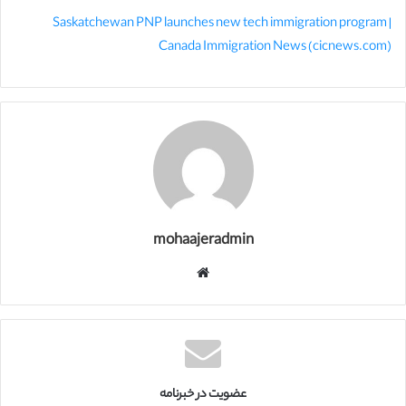
Saskatchewan PNP launches new tech immigration program |
Canada Immigration News (cicnews.com)
mohaajeradmin
و
ب
س
ا
ی
ت
عضویت در خبرنامه