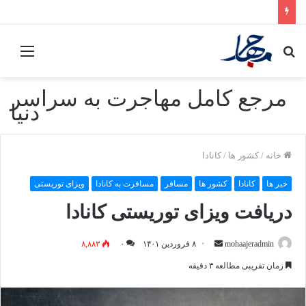
جستجو
منو
برای
مرجع کامل مهاجرت به سراسر
دنیا
خانه
/
کشور ها
/
کانادا
خبر ها
کانادا
کشور ها
مسافر
مسافرت به کانادا
ویزای توریستی
دریافت ویزای توریستی کانادا
mohaajeradmin
ا
۸ فروردین ۱۴۰۱
۰
۸,۸۸۳
ر
زمان تقریبی مطالعه ۳ دقیقه
س
ا