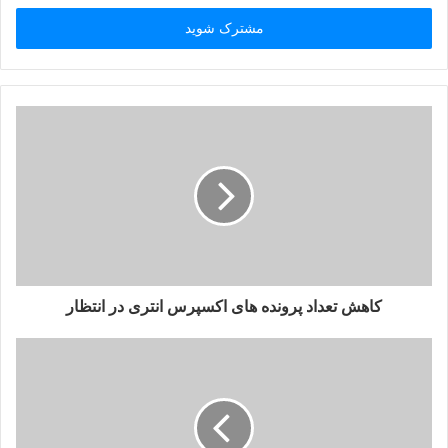
ر
س
ا
ی
م
ی
ل
خ
و
د
ر
ا
و
ا
ر
کاهش تعداد پرونده های اکسپرس انتری در انتظار
د
ک
ن
ی
د