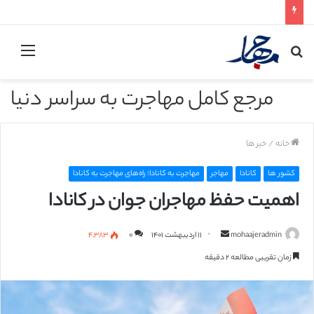
جستجو
منو
برای
مرجع کامل مهاجرت به سراسر دنیا
خانه
/
خبر ها
کشور ها
کانادا
مهاجر
مهاجرت به کانادا؛ راه‌های مهاجرت به کانادا
اهمیت حفظ مهاجران جوان در کانادا
mohaajeradmin
ا
۱۱ اردیبهشت ۱۴۰۱
۰
۴,۳۸۳
ر
زمان تقریبی مطالعه ۲ دقیقه
س
ا
ل