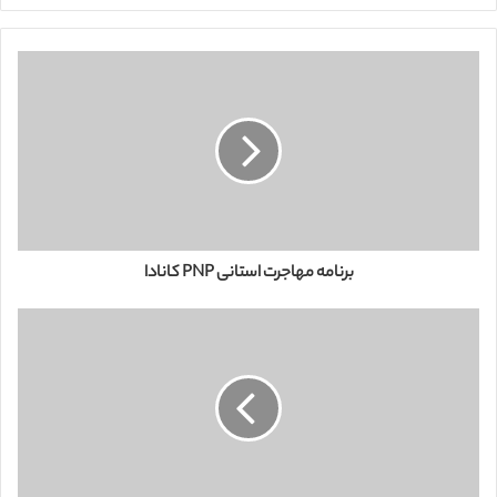
ی
م
ی
ل
خ
و
د
ر
ا
و
ا
ر
برنامه مهاجرت استانی PNP کانادا
د
ک
ن
ی
د