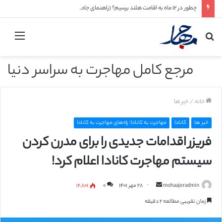
چطور در ۱۲ ماه به اقامت هلند برسیم؟ (راهنمای جامع ۲۰۲۶ + مسیرهای واقعی و قابل اجرا)
جستجو
منو
برای
مرجع کامل مهاجرت به سراسر دنیا
خانه
/
خبر ها
خبر ها
کانادا
مهاجرت به کانادا؛ راه‌های مهاجرت به کانادا
فریزر اقدامات جدیدی را برای مدرن کردن
سیستم مهاجرت کانادا اعلام کرد!
mohaajeradmin
ا
۲۸ مهر ۱۴۰۱
۰
۱۲,۸۰۱
ر
زمان تقریبی مطالعه ۲ دقیقه
س
ا