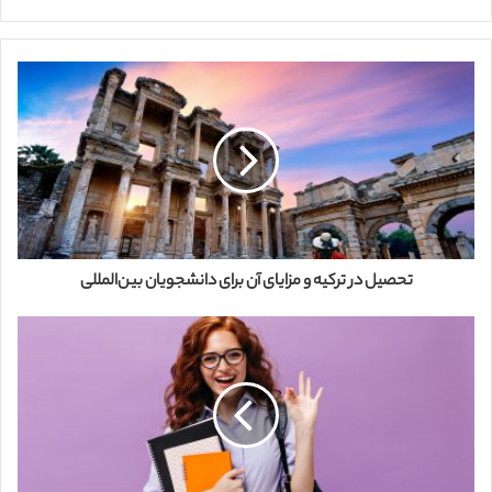
ا
ی
م
ی
ل
خ
و
د
ر
ا
و
ا
ر
تحصیل در ترکیه و مزایای آن برای دانشجویان بین‌المللی
د
ک
ن
ی
د