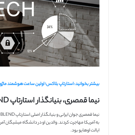
بیشتر بخوانید: استارتاپ بلاکس؛ اولین ساعت هوشمند ماژولار
نیما قمصری، بنیانگذار استارتاپ BLEND کیست؟
به آمریکا مهاجرت کردند. والدین او در دانشگاه میشیگان آ
ایالت اوهایو بود.