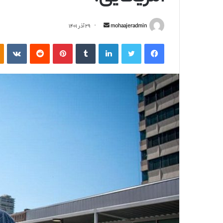
ا
mohaajeradmin
۲۹ آذر ۱۴۰۱
ر
فیسبوک
توییتر
لینکداین
تامبلر
پینتریست
Reddit
VKontakte
س
ا
ل
ب
ه
ا
ی
م
ی
ل