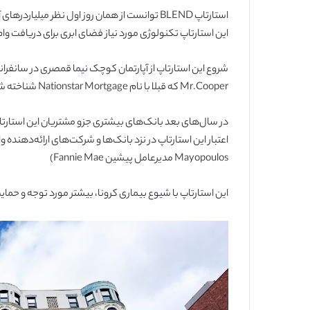
استارتاپ BLEND توانست از همان روز اول نظر میلیا
این استارتاپ تکنولوژی مورد نیاز فضای ابری برای دریافت وا
Mr.Cooper که قبلا با نام Nationstar Mortgage شناخته شده بود، سومین شرکت ارائه‌دهنده خدمات وام مسکن در آمریکا است.
Mayopoulos مدیرعامل پیشین Fannie Mae)
این استارتاپ با شیوع بیماری کرونا، بیشتر مورد توجه و حمای