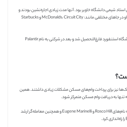
ستاد شیمی دانشگاه خاویر بود. آنها مدت زیادی اجاره‌نشین بودند و
نیما برای تامین مخارج تحصیل خود آنلاین پوکر بازی می‌کرد. او در جاهای مختلفی مانند: McDonalds، Circuit City و Starbucks
نیما قمصری در سال 2008 در رشته مهندسی کامپیوتر از دانشگاه استنفورد فارغ‌التحصیل شد و بعد در شرکتی به نام Palantir
بود و بانک‌ها نیز برای پرداخت وام‌های مسکن مشکلات زیادی داشتند. همین
که تنها به دریافت وام مسکن متمرکز شود.
در سال 2012، نیما قمصری به همراه دو نفر از همکاران خود به نام‌های Rosco Hill و Eugene Marinelli و همچنین معامله‌گر ارشد