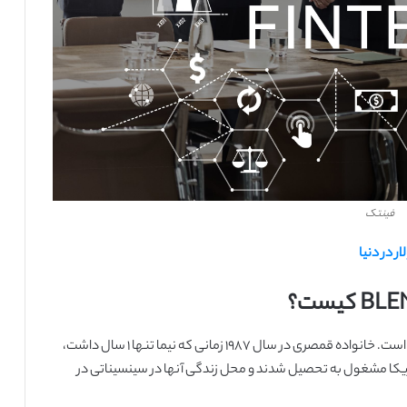
فینتک
 در دنیا
نیما قمصری جوان ایرانی و بنیانگذار اصلی استارتاپ BLEND است. خانواده قمصری در سال 1987 زمانی که نیما تنها 1 سال داشت،
مریکا مشغول به تحصیل شدند و محل زندگی آنها در سینسیناتی در