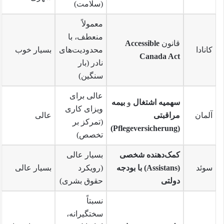
(سلامت)
معمولاً
منعطف، با
قانون
Accessible
کانادا
محدودیت‌های
بسیار خوب
Canada Act
نادر (بار
سنگین)
عالی برای
سهمیه اشتغال
و
بیمه
ویزای کاری
آلمان
مراقبتی
عالی
(تمرکز بر
(Pflegeversicherung)
تخصص)
کمک‌دهنده شخصی
بسیار عالی
سوئد
(Assistans) با بودجه
(رویکرد
بسیار عالی
دولتی
حقوق بشری)
نسبتاً
سختگیرانه،