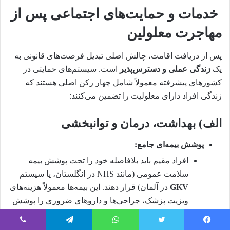
خدمات و حمایت‌های اجتماعی پس از
مهاجرت معلولین
پس از دریافت اقامت، چالش اصلی تبدیل فرصت‌های قانونی به
یک
زندگی عملی و دسترس‌پذیر
است. سیستم‌های حمایتی در
کشورهای پیشرفته معمولاً شامل چهار رکن اصلی هستند که
زندگی افراد دارای معلولیت را تضمین می‌کنند:
الف) بهداشت، درمان و توانبخشی
پوشش بیمه‌ای جامع:
افراد مقیم باید بلافاصله خود را تحت پوشش بیمه
سلامت عمومی (مانند NHS در انگلستان، یا سیستم
GKV
در آلمان) قرار دهند. این بیمه‌ها معمولاً هزینه‌های
ویزیت پزشک، جراحی‌ها و داروهای ضروری را پوشش
می‌دهند.
بیمه مراقبتی (Long-Term Care Insurance):
در
فیسبوک
توییتر
واتس آپ
تلگرام
وایبر