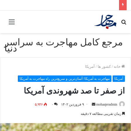
جستجو
منو
برای
مرجع کامل مهاجرت به سراسر
دنیا
خانه
/
کشور ها
/
آمریکا
آمریکا
مهاجرت به آمریکا؛ آسان‌ترین و سریع‌ترین راه مهاجرت به آمریکا
از صفر تا صد شهروندی آمریکا
mohaajeradmin
ا
۹ فروردین ۱۴۰۲
۰
۵,۹۴۶
ر
زمان تقریبی مطالعه ۷ دقیقه
س
ا