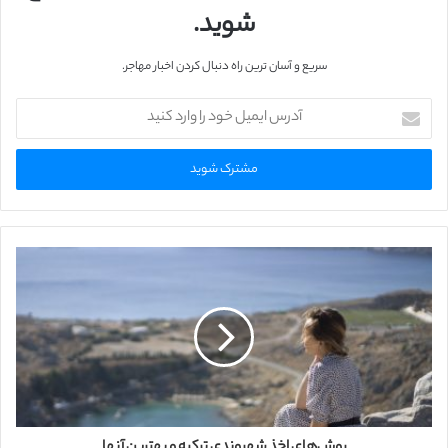
شوید.
سریع و آسان ترین راه دنبال کردن اخبار مهاجر.
آ
د
ر
س
ا
ی
م
ی
ل
خ
و
د
ر
ا
و
ا
ر
روش‌های اخذ شهروندی ترکیه و بهترین آنها