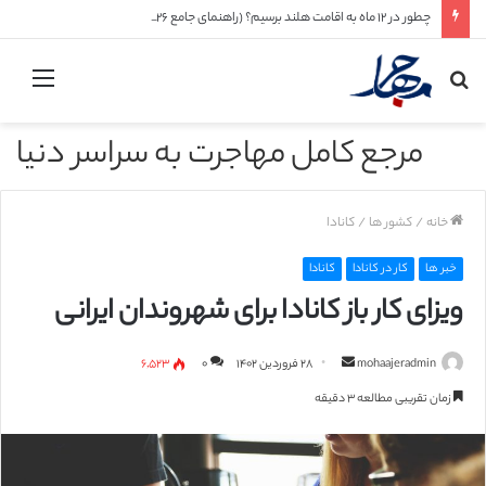
چطور در ۱۲ ماه به اقامت هلند برسیم؟ (راهنمای جامع ۲۰۲۶ + مسیرهای واقعی و قابل اجرا)
جستجو
منو
برای
مرجع کامل مهاجرت به سراسر دنیا
خانه
/
کشور ها
/
کانادا
خبر ها
کار در کانادا
کانادا
ویزای کار باز کانادا برای شهروندان ایرانی
mohaajeradmin
ا
۲۸ فروردین ۱۴۰۲
۰
۶,۵۲۳
ر
زمان تقریبی مطالعه ۳ دقیقه
س
ا
ل