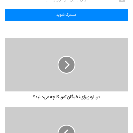
د
ر
س
ا
ی
م
ی
ل
خ
و
د
ر
ا
و
ا
ر
درباره ویزای نخبگان آمریکا چه می‌دانید؟
د
ک
ن
ی
د