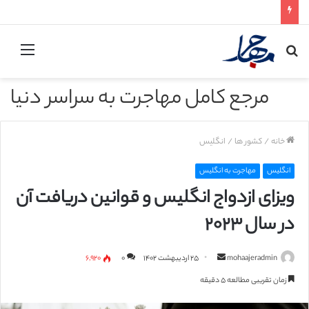
جستجو
منو
برای
مرجع کامل مهاجرت به سراسر دنیا
خانه
/
کشور ها
/
انگلیس
انگلیس
مهاجرت به انگلیس
ویزای ازدواج انگلیس و قوانین دریافت آن
در سال ۲۰۲۳
mohaajeradmin
ا
۲۵ اردیبهشت ۱۴۰۲
۰
۶,۹۲۰
ر
زمان تقریبی مطالعه ۵ دقیقه
س
ا