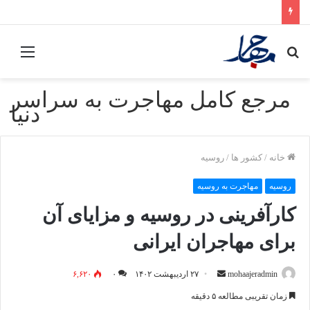
جستجو
منو
برای
مرجع کامل مهاجرت به سراسر
دنیا
خانه
/
کشور ها
/
روسیه
روسیه
مهاجرت به روسیه
کارآفرینی در روسیه و مزایای آن
برای مهاجران ایرانی
mohaajeradmin
ا
۲۷ اردیبهشت ۱۴۰۲
۰
۶,۶۲۰
ر
زمان تقریبی مطالعه ۵ دقیقه
س