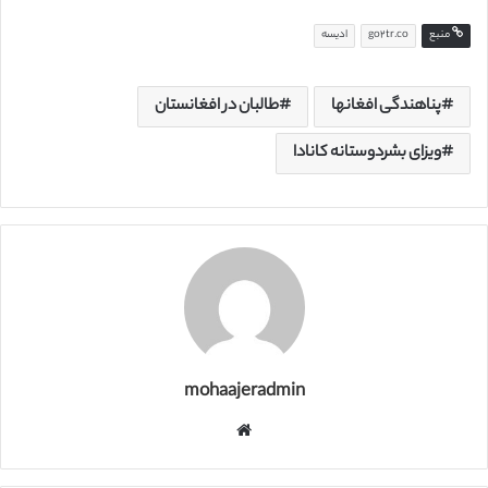
منبع
go2tr.co
ادیسه
پناهندگی افغانها
طالبان در افغانستان
ویزای بشردوستانه کانادا
mohaajeradmin
و
ب
س