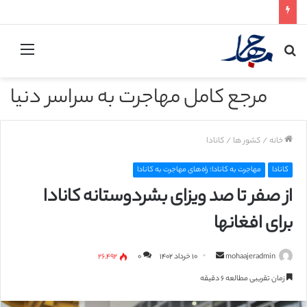
جستجو
منو
برای
مرجع کامل مهاجرت به سراسر دنیا
خانه
/
کشور ها
/
کانادا
کانادا
مهاجرت به کانادا؛ راه‌های مهاجرت به کانادا
از صفر تا صد ویزای بشردوستانه کانادا
برای افغانها
mohaajeradmin
ا
۱۰ خرداد ۱۴۰۲
۰
۲۶,۴۹۲
ر
زمان تقریبی مطالعه ۶ دقیقه
س
ا