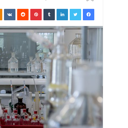
ر
فیسبوک
توییتر
لینکداین
تامبلر
پینتریست
Reddit
VKontakte
س
ا
ل
ب
ه
ا
ی
م
ی
ل