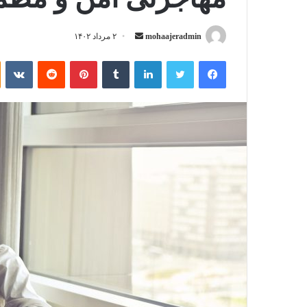
mohaajeradmin
ا
۲ مرداد ۱۴۰۲
ر
فیسبوک
توییتر
لینکداین
تامبلر
پینتریست
Reddit
VKontakte
س
ا
ل
ب
ه
ا
ی
م
ی
ل