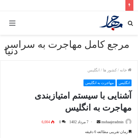
جستجو
منو
برای
مرجع کامل مهاجرت به سراسر
دنیا
خانه
/
کشور ها
/
انگلیس
انگلیس
مهاجرت به انگلیس
آشنایی با سیستم امتیازبندی
مهاجرت به انگلیس
mohaajeradmin
ا
7 مرداد 1402
0
6,004
ر
زمان تقریبی مطالعه 6 دقیقه
س