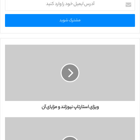
آ
د
ر
س
ا
ی
م
ی
ل
خ
و
د
ر
ا
و
ا
ر
ویزای استارتاپ نیوزلند و مزایای آن
د
ک
ن
ی
د