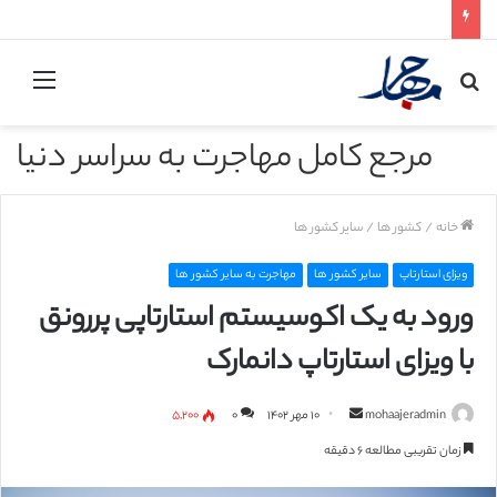
جستجو
منو
برای
مرجع کامل مهاجرت به سراسر دنیا
خانه
/
کشور ها
/
سایر کشور ها
ویزای استارتاپ
سایر کشور ها
مهاجرت به سایر کشور ها
ورود به یک اکوسیستم استارتاپی پررونق
با ویزای استارتاپ دانمارک
mohaajeradmin
ا
۱۰ مهر ۱۴۰۲
۰
۵,۲۰۰
ر
زمان تقریبی مطالعه ۶ دقیقه
س
ا