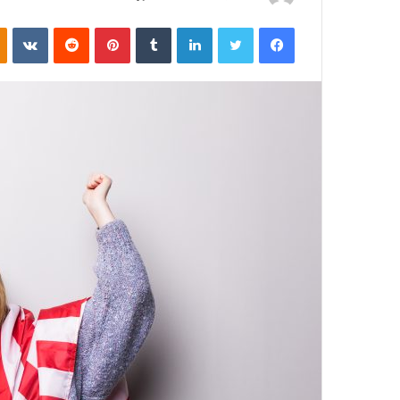
ر
فیسبوک
توییتر
لینکداین
تامبلر
پینتریست
Reddit
VKontakte
س
ا
ل
ب
ه
ا
ی
م
ی
ل