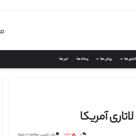
مر
شور ها
روش ها
رسانه ها
خبر ها
تاری آمریکا
۰
۷,۹۳۰
زمان تقریبی مطالعه ۴ دقیقه