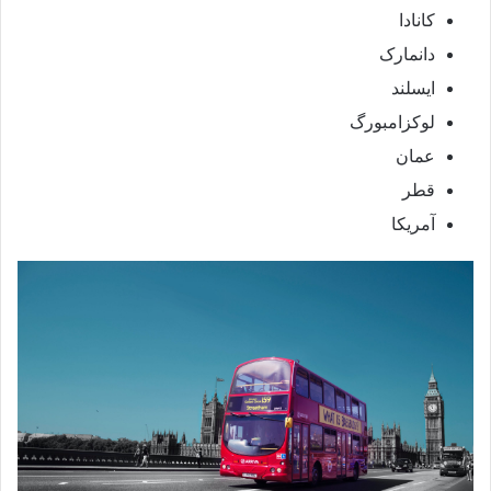
کانادا
دانمارک
ایسلند
لوکزامبورگ
عمان
قطر
آمریکا