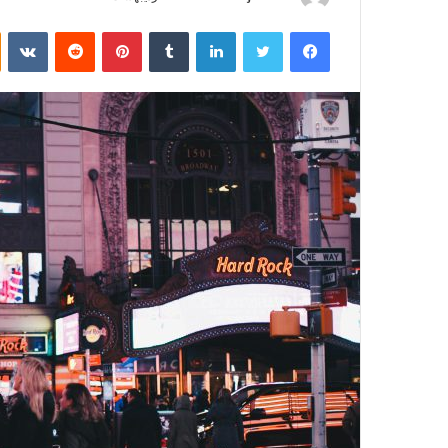
ر
فیسبوک
توییتر
لینکداین
تامبلر
پینتریست
Reddit
VKontakte
س
ا
ل
ب
ه
ا
ی
م
ی
ل