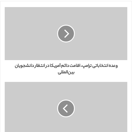
م
ی
ل
خ
و
د
ر
ا
و
ا
ر
وعده انتخاباتی ترامپ، اقامت دائم آمریکا در انتظار دانشجویان
د
بین‌المللی
ک
ن
ی
د