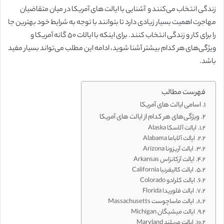
زندگی انتخاب می‌کنند و آشنایی با ایالت های آمریکا در میان متقاضیان
مهاجرت اهمیت بسیار زیادی دارد تا بتوانند با توجه به شرایط خود بهترین جا
را برای کار و زندگی انتخاب کنند. برای اینکه با ایالات ۵۰ گانه آمریکا و
ویژگی‌های هر کدام بیشتر آشنا شوید،‌ ادامه این مطلب می‌تواند بسیار مفید
باشد.
فهرست مطالب
اسامی ایالت های آمریکا
ویژگی‌های هر کدام از ایالت های آمریکا
ایالت آلاسکا Alaska
ایالت آلاباما Alabama
ایالت آریزونا Arizona
ایالت آرکانزاس Arkansas
ایالت کالیفرنیا California
ایالت کلرادو Colorado
ایالت فلوریدا Florida
ایالت ماساچوست Massachusetts
ایالت میشیگان Michigan
ایالت مریلند Maryland