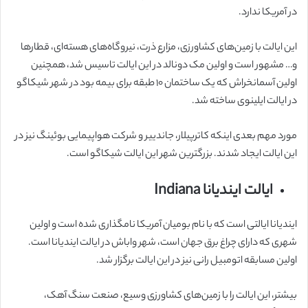
در آمریکا ندارد.
این ایالت با زمین‌های کشاورزی، مزارع ذرت، نیروگاه‌های هسته‌ای، قطارها
و… مشهور است و اولین مک دونالد در این ایالت تاسیس شد، همچنین
اولین آسمانخراش که یک ساختمان ۱۰ طبقه برای بیمه بود در شهر شیکاگو
در ایالت ایلینوی ساخته شد.
مورد مهم بعدی اینکه کاترپیلار، جاندییر و شرکت هواپیمایی بوئینگ نیز در
این ایالت ایجاد شدند. بزرگترین شهر این ایالت شیکاگو است.
ایالت ایندیانا Indiana
ایندیانا ایالتی است که با نام بومیان آمریکا نامگذاری شده است و اولین
شهری که دارای چراغ برق جهان است، شهر واباش در ایالت ایندیانا است.
اولین مسابقه اتومبیل رانی نیز در این ایالت برگزار شد.
بیشتر، این ایالت را با زمین‌های کشاورزی وسیع، صنعت سنگ آهک،