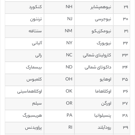
۲۹
نیوهمپشایر
NH
کنکورد
۳۰
نیوجرسی
NJ
ترنتون
۳۱
نیومکزیکو
NM
سنتافه
۳۲
نیویورک
NY
آلبانی
۳۳
کارولینای شمالی
NC
رالی
۳۴
داکوتای شمالی
ND
بیسمارک
۳۵
اوهایو
OH
کلمبوس
۳۶
اوکلاهاما
OK
اوکلاهماسیتی
۳۷
اورگن
OR
سیلم
۳۸
پنسیلوانیا
PA
هریسبورگ
۳۹
رودآیلند
RI
پراویدنس