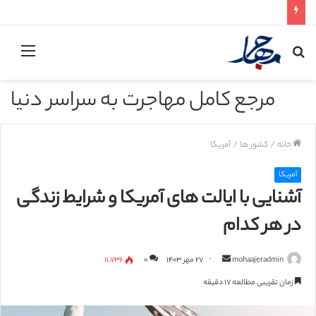
جستجو
منو
برای
مرجع کامل مهاجرت به سراسر دنیا
خانه
/
کشور ها
/
آمریکا
آمریکا
آشنایی با ایالت های آمریکا و شرایط زندگی
در هر کدام
mohaajeradmin
ا
۲۷ مهر ۱۴۰۳
۰
۱۱,۷۳۶
ر
زمان تقریبی مطالعه ۱۷ دقیقه
س
ا