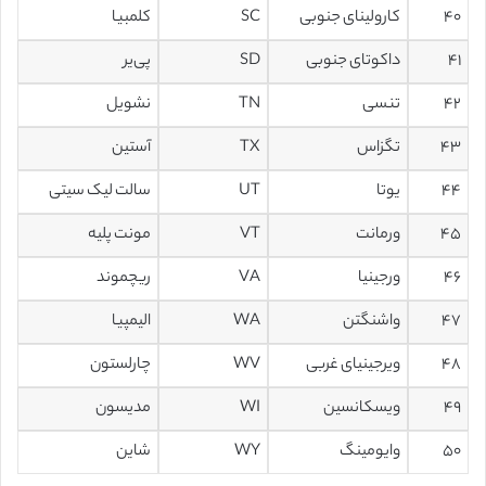
۴۰
کارولینای جنوبی
SC
کلمبیا
۴۱
داکوتای جنوبی
SD
پی‌یر
۴۲
تنسی
TN
نشویل
۴۳
تگزاس
TX
آستین
۴۴
یوتا
UT
سالت لیک سیتی
۴۵
ورمانت
VT
مونت پلیه
۴۶
ورجینیا
VA
ریچموند
۴۷
واشنگتن
WA
الیمپیا
۴۸
ویرجینیای غربی
WV
چارلستون
۴۹
ویسکانسین
WI
مدیسون
۵۰
وایومینگ
WY
شاین