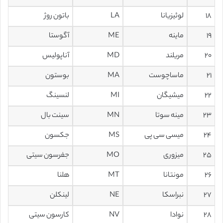
۱۸
لوئیزیانا
LA
باتون روژ
۱۹
ماینه
ME
آگوستا
۲۰
مریلند
MD
آناپولیس
۲۱
ماساچوست
MA
بوستون
۲۲
میشیگان
MI
لنسینگ
۲۳
مینه سوتا
MN
سینت بال
۲۴
میسی سی پی
MS
جکسون
۲۵
میزوری
MO
جفرسون سیتی
۲۶
مونتانا
MT
هلنا
۲۷
نبراسکا
NE
لینکلن
۲۸
نوادا
NV
کارسون سیتی