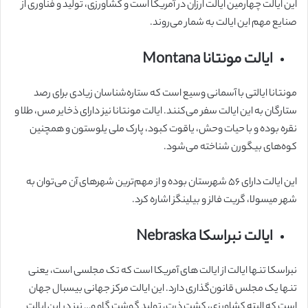
این ایالت چهارمین ایالت ارزان در آمریکا است و کشاورزی، تولید و فناوری از
صنایع مهم این ایالت به شمار می‌روند.
ایالت مونتانا Montana
مونتانا ایالتی با آسمانی وسیع است که ستاره‌شناسان زیادی برای رصد
ستارگان به این ایالت سفر می‌کنند. ایالت مونتانا نیز دارای ذخایر مس، طلا و
نقره بوده و با حیات وحش، یاقوت کبود، پارک ملی یلوستون و همچنین
کوه‌های بیگورن شناخته می‌شود.
این ایالت دارای ۵۶ شهرستان بوده و از مهم‌ترین شهرهای آن می‌توان به
شهر میسولا، گریت فالز و بیلینگز اشاره کرد.
ایالت نبراسکا Nebraska
نبراسکا تنها ایالت از ایالت های آمریکا است که تک مجلسی است، یعنی
تنها یک مجلس قانون‌گذاری دارد. این ایالت مرکز جهانی بیسبال جهان
است که البته کشاورزی، کشت ذرت، تولید گوشت گاو و… نیز در این ایالت