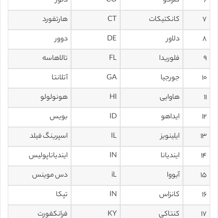
۶
کلرادو
CO
دنور
۷
کانکتیکات
CT
هارتفورد
۸
دلاور
DE
دوور
۹
فلوریدا
FL
تالاهاسه
۱۰
جورجیا
GA
آتلانتا
۱۱
هاوایی
HI
هونولولو
۱۲
ایداهو
ID
بویس
۱۳
ایلینویز
IL
اسپرینگ فیلد
۱۴
ایندیانا
IN
ایندیاناپولیس
۱۵
آیووا
iL
دس موینس
۱۶
کانزاس
IN
تپکا
۱۷
کنتاکی
KY
فرانکفورت