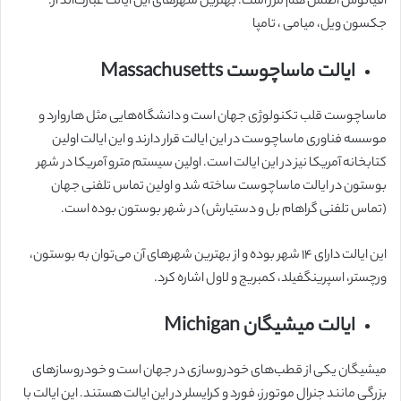
اقیانوس اطلس هم مرز است. بهترین شهرهای این ایالت عبارت‌اند از:
جکسون ویل، میامی ، تامپا
ایالت ماساچوست Massachusetts
ماساچوست قلب تکنولوژی جهان است و دانشگاه‌هایی مثل هاروارد و
موسسه فناوری ماساچوست در این ایالت قرار دارند و این ایالت اولین
کتابخانه آمریکا نیز در این ایالت است. اولین سیستم مترو آمریکا در شهر
بوستون در ایالت ماساچوست ساخته شد و اولین تماس تلفنی جهان
(تماس تلفنی گراهام بل و دستیارش) در شهر بوستون بوده است.
این ایالت دارای ۱۴ شهر بوده و از بهترین شهرهای آن می‌توان به بوستون،
ورچستر، اسپرینگفیلد، کمبریج و لاول اشاره کرد.
ایالت میشیگان Michigan
میشیگان یکی از قطب‌های خودروسازی در جهان است و خودروسازهای
بزرگی مانند جنرال موتورز، فورد و کرایسلر در این ایالت هستند. این ایالت با