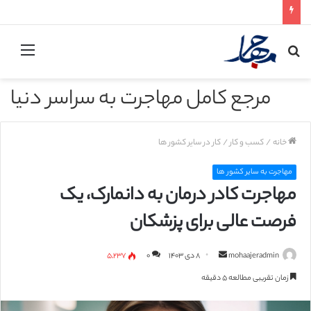
جستجو
منو
برای
مرجع کامل مهاجرت به سراسر دنیا
خانه
/
کسب و کار
/
کار در سایر کشور ها
مهاجرت به سایر کشور ها
مهاجرت کادر درمان به دانمارک، یک
فرصت عالی برای پزشکان
mohaajeradmin
ا
۸ دی ۱۴۰۳
۰
۵,۲۳۷
ر
زمان تقریبی مطالعه ۵ دقیقه
س
ا