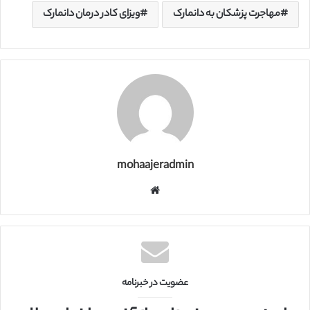
مهاجرت پزشکان به دانمارک
ویزای کادر درمان دانمارک
mohaajeradmin
و
ب
س
ا
ی
ت
عضویت در خبرنامه