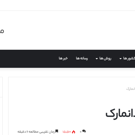
مر
شور ها
روش ها
رسانه ها
خبر ها
نمارک
انمارک
۰
۱۵,۵۱۰
زمان تقریبی مطالعه ۶ دقیقه