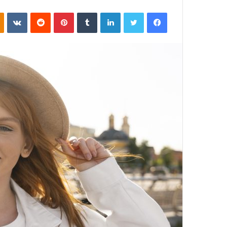
ر
فیسبوک
توییتر
لینکداین
تامبلر
پینتریست
Reddit
VKontakte
س
ا
ل
ب
ه
ا
ی
م
ی
ل