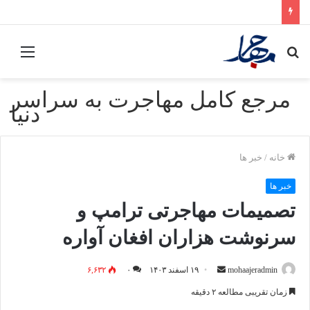
جستجو
منو
برای
مرجع کامل مهاجرت به سراسر
دنیا
خانه
/
خبر ها
خبر ها
تصمیمات مهاجرتی ترامپ و
سرنوشت هزاران افغان آواره
mohaajeradmin
ا
۱۹ اسفند ۱۴۰۳
۰
۶,۶۳۲
ر
زمان تقریبی مطالعه ۲ دقیقه
س