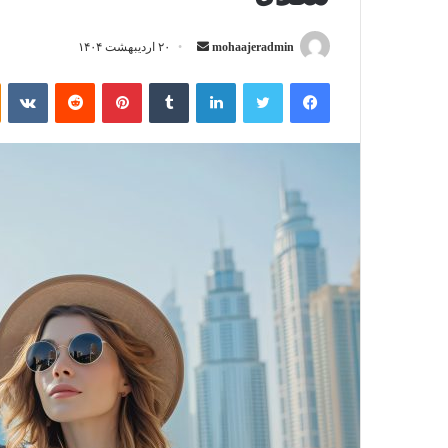
mohaajeradmin
ا
۲۰ اردیبهشت ۱۴۰۴
ر
فیسبوک
توییتر
لینکداین
تامبلر
پینتریست
Reddit
VKontakte
س
ا
ل
ب
ه
ا
ی
م
ی
ل