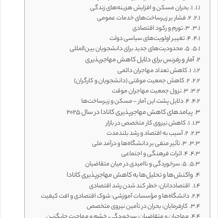
۱. بحران مسکن و افزایش هزینه‌های زندگی
۲. فشار بر زیرساخت‌های خدمات عمومی
۳. تورم و رکود اقتصادی
۴. تغییر اولویت‌های سیاسی دولت
۵. محدودیت‌های جدید برای دانشجویان بین‌المللی
آمار و رفرنس برای دلایل کاهش مهاجرپذیری
۱. کاهش تعداد مهاجران دائمی
۲. کاهش جمعیت موقتی (دانشجویان و کارگران)
۳. نزول جمعیت مهاجران موقت
۴. دلایل پشت این آمار – مسکن و زیرساخت‌ها
پیامدهای کاهش مهاجرپذیری کانادا در سال ۲۰۲۵
۱. کاهش نیروی کار متخصص در بازار
۲. آسیب به اقتصاد و رشد بلندمدت
۳. تأثیر منفی بر دانشگاه‌ها و درآمد ملی
۴. اثرات فرهنگی و اجتماعی
۵. سرخوردگی و ناامیدی در میان متقاضیان
واکنش‌ها و تحلیل‌ها به کاهش مهاجرپذیری کانادا
اقتصاددانان: خطر کند شدن رشد اقتصادی
دانشگاه‌ها و مؤسسات آموزشی: شوک اقتصادی و افت کیفیت
کارفرمایان: بحران در تأمین نیروی متخصص
مهاجران و متقاضیان: سرخوردگی، خشم و مهاجرت جایگزین