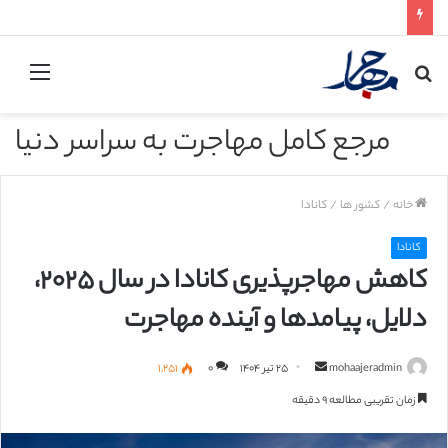
جستجو
منو
برای
مرجع کامل مهاجرت به سراسر دنیا
خانه
/
کشور ها
/
کانادا
کانادا
کاهش مهاجرپذیری کانادا در سال ۲۰۲۵،
دلایل، پیامدها و آینده مهاجرت
mohaajeradmin
ا
۲۵ تیر ۱۴۰۴
۰
۱,۲۵۱
ر
زمان تقریبی مطالعه ۹ دقیقه
س
ا