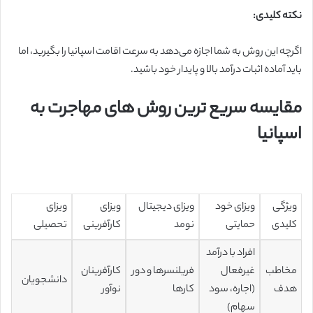
نکته کلیدی:
اگرچه این روش به شما اجازه می‌دهد به سرعت اقامت اسپانیا را بگیرید، اما
باید آماده اثبات درآمد بالا و پایدار خود باشید.
مقایسه سریع ترین روش های مهاجرت به
اسپانیا
ویژگی
ویزای خود
ویزای دیجیتال
ویزای
ویزای
کلیدی
حمایتی
نومد
کارآفرینی
تحصیلی
افراد با درآمد
مخاطب
غیرفعال
فریلنسرها و دور
کارآفرینان
دانشجویان
هدف
(اجاره، سود
کارها
نوآور
سهام)