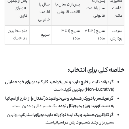
مسیر به
پس از ۵
پس از تبدیل
پس از ۵ سال با
سال با
اقامت
سال اقامت
به ویزای
اقامت قانونی
اقامت
دائم
قانونی
کاری
قانونی
سرعت
سریع ( ۲ تا ۳
سریع (۱ تا ۳
متوسط بین
سریع
پردازش
ماه)
ماه)
۲ تا ۴ ماه
خلاصه کلی برای انتخاب:
اگر درآمد ثابت از خارج دارید و نمی‌خواهید کار کنید:
ویزای خودحمایتی
(Non-Lucrative)
بهترین گزینه است.
اگر فریلنسر یا دورکار هستید و می‌خواهید درآمدتان را از خارج از اسپانیا
به دست آورید:
ویزای دیجیتال نومد
یک مسیر عالی و مدرن است.
اگر کارآفرین هستید و یک ایده نوآورانه دارید:
ویزای استارتاپ
بهترین
مسیر برای رشد کسب‌وکارتان در اسپانیاست.