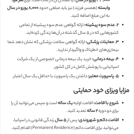
۳۳,۰۰۰ یورو در سال
(یا معادل آن در ماه) است. برای
هر فرد
وابسته
(همسر، فرزند) نیز باید مبلغی حدود
۸,۰۰۰ یورو در سال
به این مبلغ اضافه کنید.
۲. عدم سوء پیشینه:
ارائه گواهی عدم سوء پیشینه از تمامی
کشورهایی که در ۵ سال گذشته در آن‌ها زندگی کرده‌اید.
۳. معاینات پزشکی:
ارائه گواهی سلامت پزشکی که نشان دهد شما
بیماری‌های خطرناک و واگیردار ندارید.
۴. بیمه درمانی:
خرید یک بیمه درمانی خصوصی از یک شرکت
اسپانیایی با پوشش کامل در کل کشور.
۵. پاسپورت معتبر:
داشتن یک پاسپورت با حداقل یک سال اعتبار.
مزایا ویزای خود حمایتی
شروع با اقامت:
اقامت اولیه
یک ساله
است و سپس می‌توانید آن را
برای دو دوره
۲ ساله
تمدید کنید.
اقامت دائم و شهروندی:
پس از
۵ سال
زندگی قانونی در اسپانیا،
می‌توانید برای اقامت دائم (Permanent Residence) اقدام کنید.