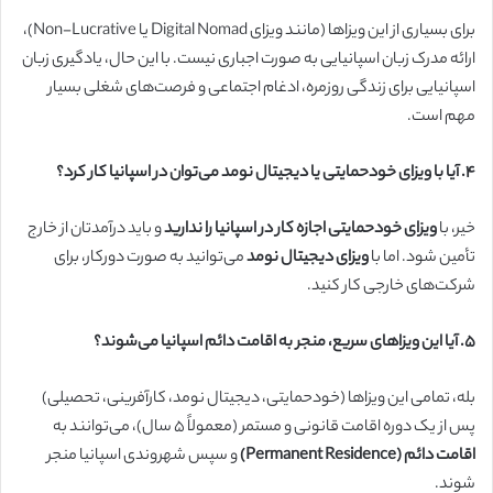
برای بسیاری از این ویزاها (مانند ویزای Digital Nomad یا Non-Lucrative)،
ارائه مدرک زبان اسپانیایی به صورت اجباری نیست. با این حال، یادگیری زبان
اسپانیایی برای زندگی روزمره، ادغام اجتماعی و فرصت‌های شغلی بسیار
مهم است.
۴. آیا با ویزای خودحمایتی یا دیجیتال نومد می‌توان در اسپانیا کار کرد؟
خیر، با
ویزای خودحمایتی
اجازه کار در اسپانیا را ندارید
و باید درآمدتان از خارج
تأمین شود. اما با
ویزای دیجیتال نومد
می‌توانید به صورت دورکار، برای
شرکت‌های خارجی کار کنید.
۵. آیا این ویزاهای سریع، منجر به اقامت دائم اسپانیا می‌شوند؟
بله، تمامی این ویزاها (خودحمایتی، دیجیتال نومد، کارآفرینی، تحصیلی)
پس از یک دوره اقامت قانونی و مستمر (معمولاً ۵ سال)، می‌توانند به
اقامت دائم (Permanent Residence)
و سپس شهروندی اسپانیا منجر
شوند.