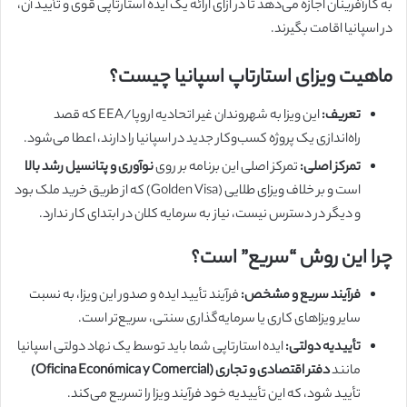
به کارآفرینان اجازه می‌دهد تا در ازای ارائه یک ایده استارتاپی قوی و تأیید آن،
در اسپانیا اقامت بگیرند.
ماهیت ویزای استارتاپ اسپانیا چیست؟
تعریف:
این ویزا به شهروندان غیر اتحادیه اروپا/EEA که قصد
راه‌اندازی یک پروژه کسب‌وکار جدید در اسپانیا را دارند، اعطا می‌شود.
تمرکز اصلی:
تمرکز اصلی این برنامه بر روی
نوآوری و پتانسیل رشد بالا
است و بر خلاف ویزای طلایی (Golden Visa) که از طریق خرید ملک بود
و دیگر در دسترس نیست، نیاز به سرمایه کلان در ابتدای کار ندارد.
چرا این روش “سریع” است؟
فرآیند سریع و مشخص:
فرآیند تأیید ایده و صدور این ویزا، به نسبت
سایر ویزاهای کاری یا سرمایه‌گذاری سنتی، سریع‌تر است.
تأییدیه دولتی:
ایده استارتاپی شما باید توسط یک نهاد دولتی اسپانیا
مانند
دفتر اقتصادی و تجاری (Oficina Económica y Comercial)
تأیید شود، که این تأییدیه خود فرآیند ویزا را تسریع می‌کند.