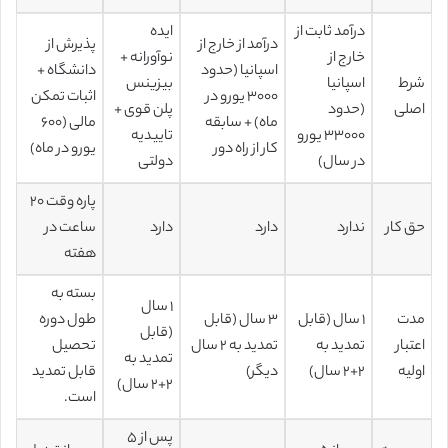
درآمد ثابت از
ایده
درآمد از خارج از
پذیرش از
خارج از
نوآورانه +
اسپانیا (حدود
دانشگاه +
شرط
اسپانیا
بیزینس
۳۰۰۰ یورو در
اثبات تمکن
اصلی
(حدود
پلن قوی +
ماه) + سابقه
مالی (۶۰۰
۳۳۰۰۰ یورو
تاییدیه
کار از راه دور
یورو در ماه)
در سال)
دولتی
پاره وقت ۲۰
حق کار
ندارد
دارد
دارد
ساعت در
هفته
بسته به
۱ سال
مدت
۱ سال (قابل
۳ سال (قابل
طول دوره
(قابل
اعتبار
تمدید به
تمدید به ۲ سال
تحصیل
تمدید به
اولیه
۲+۲ سال)
دیگر)
قابل تمدید
۲+۲ سال)
است.
پس از ۵