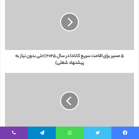
ل
خ
و
د
ر
ا
و
ا
ر
۵ مسیر برای اقامت سریع کانادا در سال ۲۰۲۵ (حتی بدون نیاز به
د
پیشنهاد شغلی)
ک
ن
ی
د
مهاجرت سریع به فرانسه: راهنمای کامل سریع‌ترین روش‌های دریافت