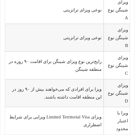
ویزای
شینگن نوع
نوعی ویزای ترانزیتی
A
ویزای
شینگن نوع
نوعی ویزای ترانزیتی
B
ویزای
رایج‌ترین نوع ویزای شینگن برای اقامت ۹۰ روزه در
شینگن نوع
منطقه شینگن
C
ویزای
ویزا برای افرادی که می‌خواهند بیش از ۹۰ روز در
شینگن نوع
این منطقه اقامت داشته باشند.
D
ویزا با
ویزای Limited Territorial Visa ویزایی برای شرایط
اعتبار
اضطراری
محدود