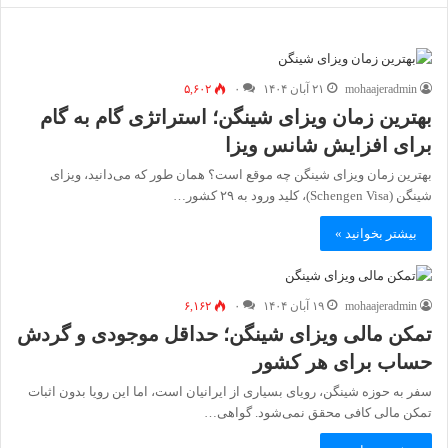
mohaajeradmin
۲۱ آبان ۱۴۰۴
۰
۵,۶۰۲
بهترین زمان ویزای شینگن؛ استراتژی گام به گام
برای افزایش شانس ویزا
بهترین زمان ویزای شینگن چه موقع است؟ همان طور که می‌دانید، ویزای
شینگن (Schengen Visa)، کلید ورود به ۲۹ کشور…
بیشتر بخوانید »
mohaajeradmin
۱۹ آبان ۱۴۰۴
۰
۶,۱۶۲
تمکن مالی ویزای شینگن؛ حداقل موجودی و گردش
حساب برای هر کشور
سفر به حوزه شینگن، رویای بسیاری از ایرانیان است، اما این رویا بدون اثبات
تمکن مالی کافی محقق نمی‌شود. گواهی…