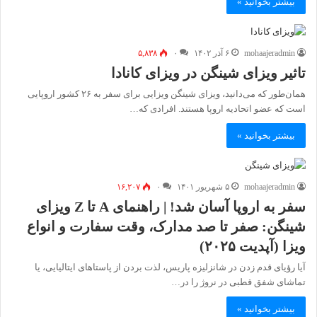
بیشتر بخوانید »
mohaajeradmin
۶ آذر ۱۴۰۲
۰
۵,۸۳۸
تاثیر ویزای شینگن در ویزای کانادا
همان‌طور که می‌دانید، ویزای شینگن ویزایی برای سفر به ۲۶ کشور اروپایی
است که عضو اتحادیه اروپا هستند. افرادی که…
بیشتر بخوانید »
mohaajeradmin
۵ شهریور ۱۴۰۱
۰
۱۶,۲۰۷
سفر به اروپا آسان شد! | راهنمای A تا Z ویزای
شینگن: صفر تا صد مدارک، وقت سفارت و انواع
ویزا (آپدیت ۲۰۲۵)
آیا رؤیای قدم زدن در شانزلیزه پاریس، لذت بردن از پاستاهای ایتالیایی، یا
تماشای شفق قطبی در نروژ را در…
بیشتر بخوانید »