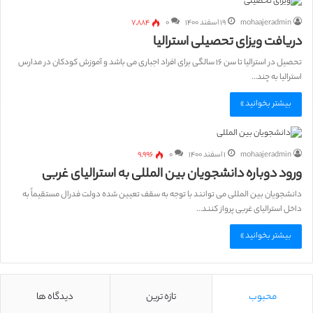
mohaajeradmin
۱۹ اسفند ۱۴۰۰
۰
۷,۸۸۴
دریافت ویزای تحصیلی استرالیا
تحصیل در استرالیا تا سن ۱۶ سالگی برای افراد اجباری می باشد و آموزش کودکان در مدارس
استرالیا به چند…
بیشتر بخوانید »
mohaajeradmin
۱ اسفند ۱۴۰۰
۰
۹,۹۹۶
ورود دوباره دانشجویان بین المللی به استرالیای غربی
دانشجویان بین المللی می توانند با توجه به سقف تعیین شده دولت فدرال مستقیماً به
داخل استرالیای غربی پرواز کنند…
بیشتر بخوانید »
محبوب
تازه ترین
دیدگاه ها